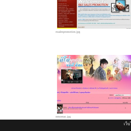
rssalespromotion.jpg
nenoenac.jpg
เว็บ